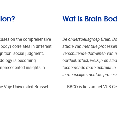
tion?
Wat is Brain Bo
ocuses on the comprehensive
De onderzoeksgroep Brain, Bo
body) correlates in different
studie van mentale processen 
ition, social judgment,
verschillende domeinen van me
hodology is becoming
oordeel, affect, welzijn en s
unprecedented insights in
toenemende mate gebruikt in 
in menselijke mentale proces
 Vrije Universiteit Brussel
BBCO is lid van het VUB Ce